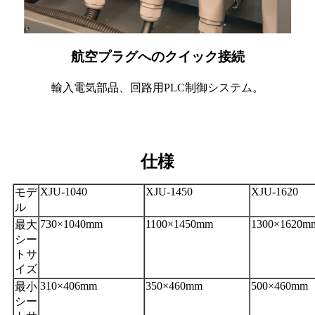
航空プラグへのクイック接続
輸入電気部品、回路用PLC制御システム。
仕様
XJU-1040
XJU-1450
XJU-1620
モデ
ル
730×1040mm
1100×1450mm
1300×1620m
最大
シー
トサ
イズ
310×406mm
350×460mm
500×460mm
最小
シー