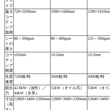
トサ
イズ
720×1030mm
1090×1440mm
1290×1610m
最大
コー
ティ
ング
面積
シー
80～500gsm
80～600gsm
125～500gsm
トの
厚さ
±02mm
±0.2mm
±0.2mm
コー
ティ
ング
精度
生産
7200枚/時
5000枚/時
3000枚/時
速度
総出
42.8kW（油性）／
52kW（オイル式）
53kW（オ
力
44kW（水系）
12800×3400×2300mm
12800×3600×2300mm
12840×3400
寸法
（長
さ×