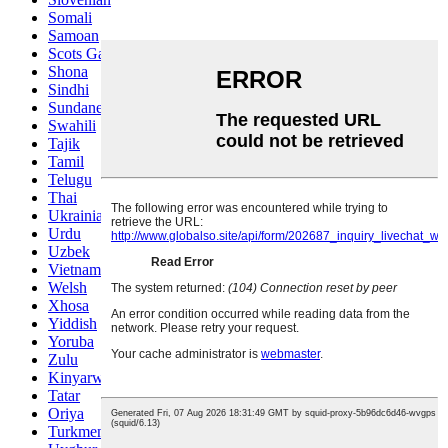
Somali
Samoan
Scots Gaelic
Shona
Sindhi
Sundanese
Swahili
Tajik
Tamil
Telugu
Thai
Ukrainian
Urdu
Uzbek
Vietnamese
Welsh
Xhosa
Yiddish
Yoruba
Zulu
Kinyarwanda
Tatar
Oriya
Turkmen