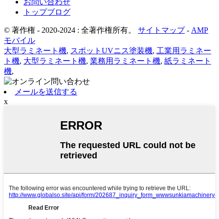
お問い合わせ
トップブログ
© 著作権 - 2020-2024 : 全著作権所有。
サイトマップ
-
AMP
モバイル
大型ラミネート機
,
スポットUVニス塗装機
,
工業用ラミネー
ト機
,
大型ラミネート機
,
業務用ラミネート機
,
紙ラミネート
機
,
メールを送信する
x