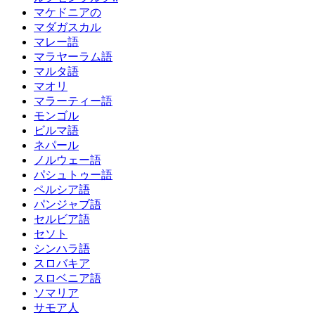
マケドニアの
マダガスカル
マレー語
マラヤーラム語
マルタ語
マオリ
マラーティー語
モンゴル
ビルマ語
ネパール
ノルウェー語
パシュトゥー語
ペルシア語
パンジャブ語
セルビア語
セソト
シンハラ語
スロバキア
スロベニア語
ソマリア
サモア人