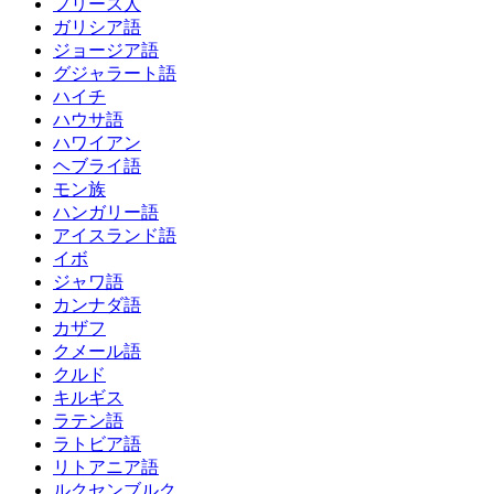
フリース人
ガリシア語
ジョージア語
グジャラート語
ハイチ
ハウサ語
ハワイアン
ヘブライ語
モン族
ハンガリー語
アイスランド語
イボ
ジャワ語
カンナダ語
カザフ
クメール語
クルド
キルギス
ラテン語
ラトビア語
リトアニア語
ルクセンブルク..